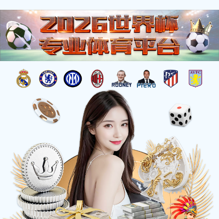
注册入口
MK体育（国际）官方网站
· 体育观看更便捷
连接你的赛事视野，打造球迷专属的数字主场。
MK体育
（国际）官方网站网页版
提供多终端支持、高清视频、 实
时比分与赛事推荐，让你随时随地畅享体育内容。
网页端入口