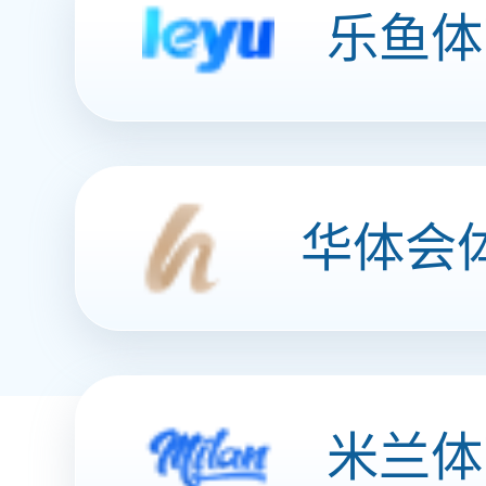
至复出后的32%，导致外线
的替补中锋科内特，上场时间
波时期”流畅性的同时，重新激
须付出的代价。
总结与展望
波尔津吉斯伤停与复出期间的
能打出顶级表现，但球队的
术微调，让他的低位威胁与双
至+2.1时，绿军需要的不
分享到：