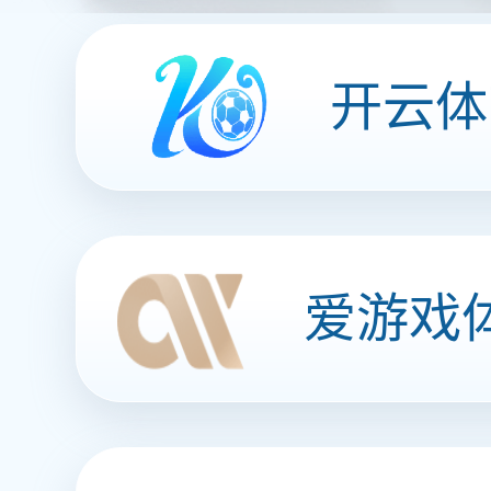
塔虽缺乏外线投射，却凭借换
节都能稳定拉开分差，净胜分
复出之后：体系
波尔津吉斯的回归本应让绿军
先，波尔津吉斯的持球打法
时，球队的进攻节奏被迫放
速度不足以应对小个阵容的挡
是，队友们似乎在刻意寻找
据波动背后，是体系磨合与
战术博弈：数据
深入分析这些净胜分变化，会
时，对手不得不将防线外扩，