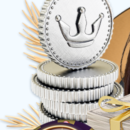
首页
体育头条
正
在克里斯塔普斯·波尔津吉斯
当他伤愈复出后，球队的净胜
真实作用的重新审视。