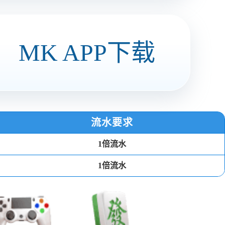
推荐平台
爱游戏·体育
星空平台
米兰体育官方网站
好博平台