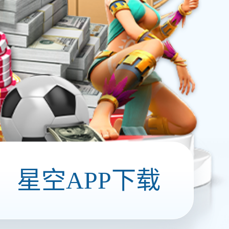
高位掩护和低位单打，转而将
三分。数据显示，在这段“无
廉姆斯与艾尔·霍福德组成的双