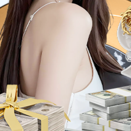
文
因伤缺阵的日子里，波士顿凯尔特人仿佛找到了另一种赢球节奏，整
分却意外下滑至+2.1。这一反差鲜明的数据，引发了球迷和媒