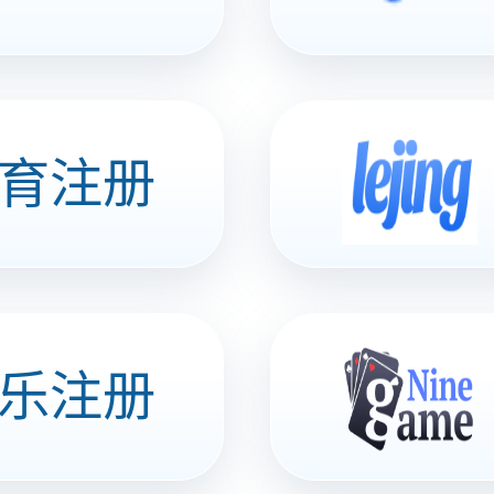
警告…
胡
传
争夺战愈发白热化。然而，浙江队...
不接
国家队执教的消息在球迷圈中引...