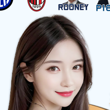
网页端入口
下载APP
伤停期间绿军净胜分+7.4，复出后反
2026-06-05 19:44
阅读 57 次